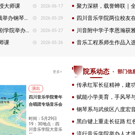
授大师课
2026-06-17
中俄教育年 | 国际大赛获奖者王心源赴俄举办钢琴独奏音乐会并开展系列交流活动
四川音乐学院两位校友在
2026-05-29
戏里乾坤识国粹 梨园雅韵润心田 ——戏剧学院举办京剧艺术专题讲座暨名家座谈交流会
川音附中学子李恩瀚获
2026-05-27
师课
音乐工程系师生作品入选
2026-05-26
·
院系动态
部门信
更多>
演出
四川音乐学院青年
合唱团专场音乐会
时间：5月29日
19：30地点：四
川音乐学院大音乐
厅