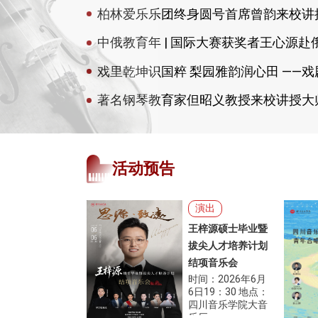
柏林爱乐乐团终身圆号首席曾韵来校讲
著名钢琴教育家但昭义教授来校讲授大
活动预告
演出
王梓源硕士毕业暨
拔尖人才培养计划
结项音乐会
时间：2026年6月
6日19：30 地点：
四川音乐学院大音
乐厅