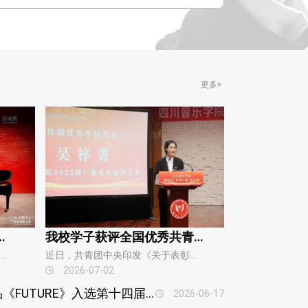
更多>
I亚洲钢琴大赛总决赛专业组青年1组第二名
我校学子获评全国优秀共青团员称号
近日，第九届KAWAI亚洲钢琴大赛总决赛圆满落幕。钢琴系本科学生谭景妍（指导教师：林彦伕副教授）凭借稳定出色的发挥，摘得专业组青年1组第二名。本届赛事由柏斯音乐基金会主办，香港音乐导师同盟协办，柏斯音乐集团承办，是亚洲地区极具权威与行业影响力的高水平专业钢琴…
近日，共青团中央印发《关于表彰全国五四红旗团委（团支部）、全国优秀共青团员、全国优秀共青团干部的决定》，校团委学生兼职副书记吴梓菁，获评全国优秀共青团员称号。吴梓菁，四川音乐学院传媒学院2023级广播电视编导专业本科生。曾获2024-2025学年度本专科生国家奖学…
2026-07-02
喜报！我校原创舞蹈作品《FUTURE》入选第十四届“桃李杯”全国青少年舞蹈教育教学成果展示
2026-06-17