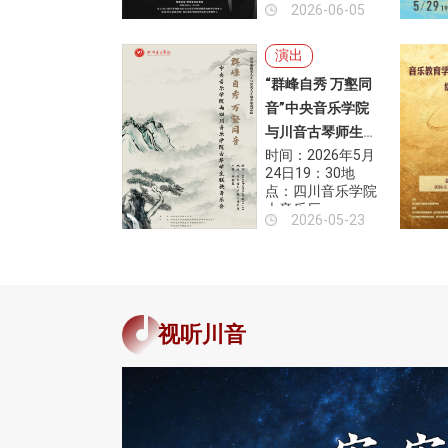
2026-06-05
演出
“群峰自秀 万壑同
音”中央音乐学院
与川音古琴师生艺
时间：2026年5月
术实践活动（讲
24日19：30地
座、音乐会）
点：四川音乐学院
大音乐厅
2026-05-23
视听川音