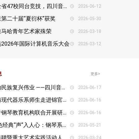
聚力深耕，载誉蝉联｜全省47校同台竞技，四川音乐学院音乐教育学院再获团体一等奖
2026-06-12
第二十届“夏衍杯”获奖
2026-05-30
雅马哈青年艺术家殊荣
2026-03-18
2026年国际计算机音乐大会
2026-03-12
息
更多>
传承红军长征精神，建功民族复兴伟业 ——四川音乐学院关工委组织开展2026年“读懂中国”活动
2026-06-17
赋能小学美育，手风琴与现代器乐系师生走进锦官新城小学，
2026-06-16
钢琴系与武侯区八度宏音钢琴教育机构联合开展研学活动
2026-06-16
黑白键上重走长征路 红色经典“声”入人心：钢琴系沉浸式音乐党课登陆成都丁空间
2026-05-21
流行音乐学院举办人才选聘暨重大艺术实践活动人才储备甄选会
2026-03-24