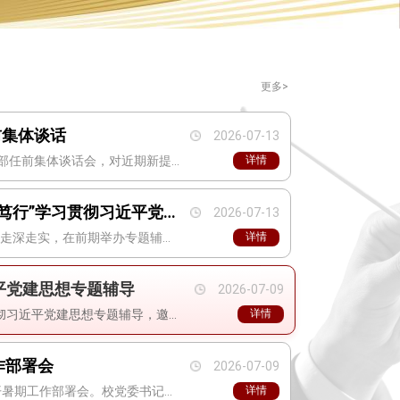
更多>
前集体谈话
2026-07-13
7月13日下午，学校召开新任干部任前集体谈话会，对近期新提拔和竞聘上岗的6名处级干部开展任前集体谈话，提出工作要求并进行党风廉政提醒。校党委书记杜伟，省纪委监委驻校纪检监察组组长、党委副书记、纪委书记唐勇，校党委副书记孙建华，校党委常委、组织部部长刘芸秀出…
详情
学校举办“党建领航 实干笃行”学习贯彻习近平党建思想专题党务培训班
2026-07-13
为推动学习贯彻习近平党建思想走深走实，在前期举办专题辅导的基础上，7月10日，“党建领航 实干笃行——四川音乐学院学习贯彻习近平党建思想专题党务培训班”在四川大学全国干部教育培训基地开班。全校各基层党组织书记、副书记，“双带头人”教师党支部书记以及专职组织…
详情
平党建思想专题辅导
2026-07-09
7月9日下午，学校举办学习贯彻习近平党建思想专题辅导，邀请省委党校党史教研部副主任、四川省党建智库成员、中组部“西部之光”北京大学政府管理学院访问学者储连伟教授授课。全体在家校领导、两委委员，全体处科级干部，各基层党组织书记、副书记、师生党支部书记、组织…
详情
工作部署会
2026-07-09
7月9日下午，四川音乐学院召开暑期工作部署会。校党委书记杜伟，党委副书记、院长文锋，省纪委监委驻校纪检监察组组长、党委副书记、纪委书记唐勇，党委副书记孙建华，党委常委、副院长孙洪斌、牟文虎、王雁、谭学胜，党委常委刘芸秀、李毅出席，全校处科级干部参加会议。…
详情