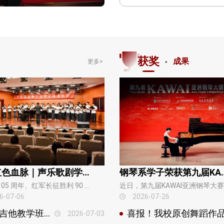
·
获奖
成果
更多>
赓续红色血脉｜声乐歌剧学院《长征组歌》主题合唱音乐会，以思政育人锻造学生综合素养
钢琴系学子荣获第九届KAWA
值建党 105 周年、红军长征胜利 90 周年，四川音乐学院声乐歌剧学院教改项目组联合四川省合唱协会党委，策划推出《长征组歌》主题合唱音乐会，分别于6月24日、29日演上。音乐会是声乐歌剧学院2026-2027校级教改重点项目《以思政育人为导向的〈合唱课〉开放循环教学体系构…
6-07-06
2026-07-26
支部共建·弦音向党--献礼建党105周年 “吉他教学班汇报音乐会”成功举办
2026-07-03