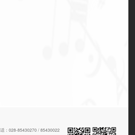
028-85430270 / 85430022