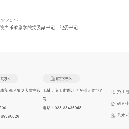
 14:40:17
院声乐歌剧学院党委副书记、纪委书记
都校区
临空校区
都市新都区蜀龙大道中段
地址：资阳市雁江区资州大道777
招生电话：
号
研究生招
500
电话：028-83436048
艺术考级
89390026