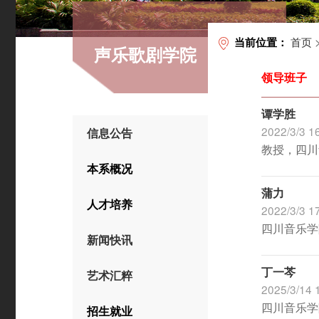
首页
当前位置：
声乐歌剧学院
领导班子
谭学胜
2022/3/3 1
信息公告
教授，四川
本系概况
蒲力
人才培养
2022/3/3 1
四川音乐学
新闻快讯
丁一芩
艺术汇粹
2025/3/14 
四川音乐学
招生就业