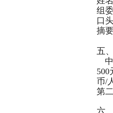
姓名
组
口
摘
五
中
50
币/
第
六