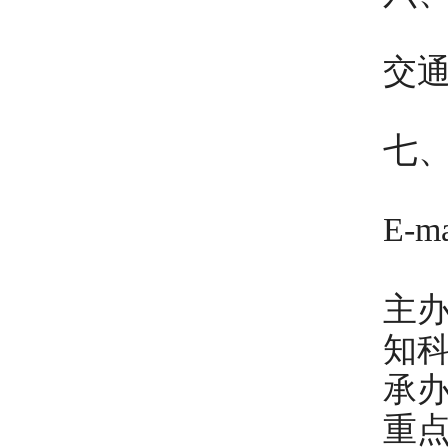
交
七
E-m
主
知
承
重