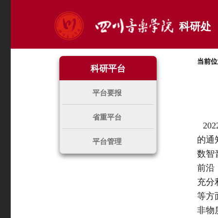
科研处
当前位
科研平台
平台要报
省重平台
20
的通
平台管理
数智
前沿
充分
等方
非物