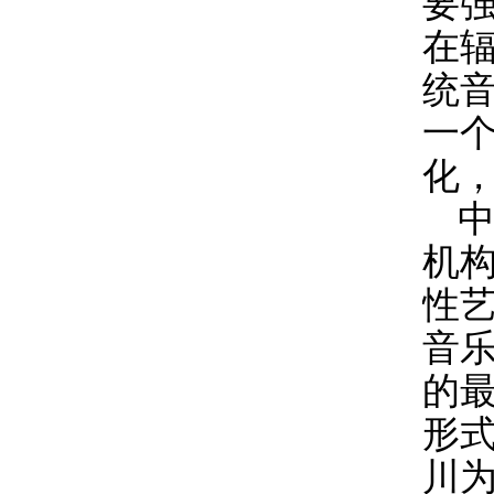
要
在
统
一
化
机
性
音
的
形
川