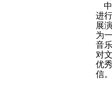
进
展
为
音
对
优
信