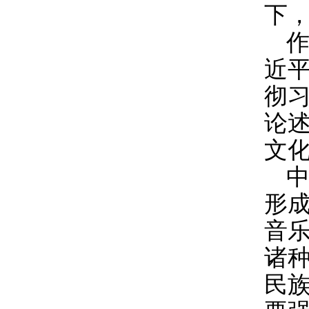
下
近
彻
论
文
形
音
诸
民