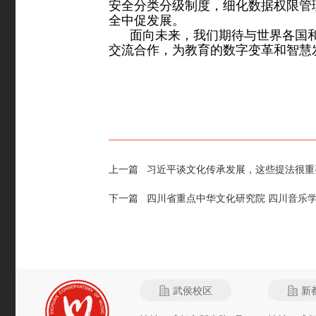
安全分类分级制度，细化数据权限管
全中促发展。
面向未来，我们期待与世界各国
交流合作，为教育的数字变革和智慧
上一篇
习近平谈文化传承发展，这些提法很重
下一篇
四川省重点中华文化研究院 四川音乐学
武侯校区
新