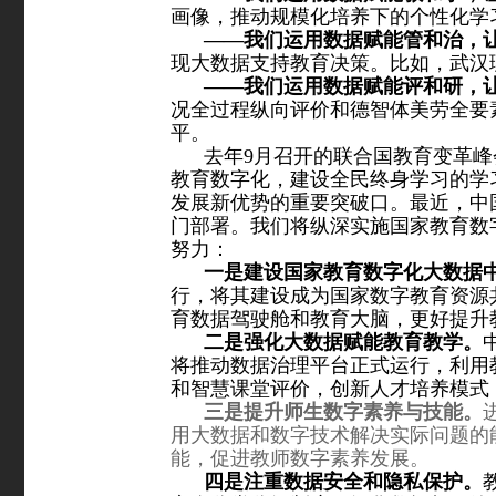
画像，推动规模化培养下的个性化学
——我们运用数据赋能管和治，
现大数据支持教育决策。比如，武汉
——我们运用数据赋能评和研，
况全过程纵向评价和德智体美劳全要
平。
去年9月召开的联合国教育变革
教育数字化，建设全民终身学习的学
发展新优势的重要突破口。最近，中
门部署。我们将纵深实施国家教育数
努力：
一是建设国家教育数字化大数据
行，将其建设成为国家数字教育资源
育数据驾驶舱和教育大脑，更好提升
二是强化大数据赋能教育教学。
将推动数据治理平台正式运行，利用
和智慧课堂评价，创新人才培养模式
三是提升师生数字素养与技能。
用大数据和数字技术解决实际问题的
能，促进教师数字素养发展。
四是注重数据安全和隐私保护。