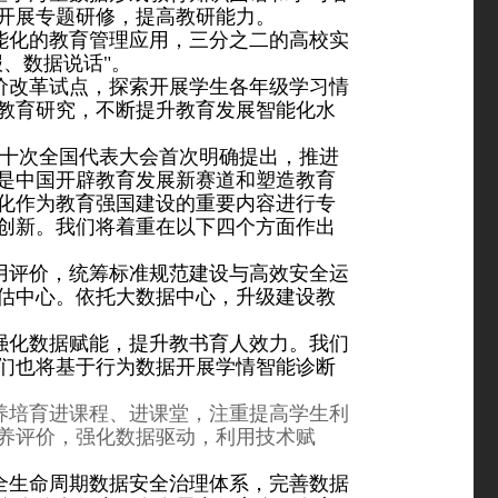
台开展专题研修，提高教研能力。
能化的教育管理应用，三分之二的高校实
、数据说话"。
价改革试点，探索开展学生各年级学习情
教育研究，不断提升教育发展智能化水
二十次全国代表大会首次明确提出，推进
是中国开辟教育发展新赛道和塑造教育
化作为教育强国建设的重要内容进行专
创新。我们将着重在以下四个方面作出
用评价，统筹标准规范建设与高效安全运
估中心。依托大数据中心，升级建设教
强化数据赋能，提升教书育人效力。我们
们也将基于行为数据开展学情智能诊断
养培育进课程、进课堂，注重提高学生利
养评价，强化数据驱动，利用技术赋
全生命周期数据安全治理体系，完善数据