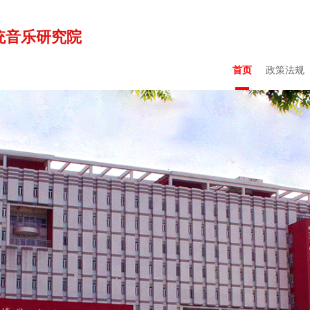
统音乐研究院
首页
政策法规