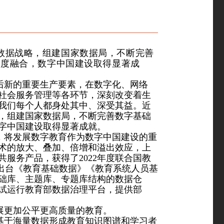
数据战略，组建国家数据局，不断完善
深度融合，数字中国建设取得显著成
后新的重要生产要素，在数字化、网络
社会服务管理等各环节，深刻改变着生
我们每个人都身处其中、深受其益。近
，组建国家数据局，不断完善数字基础
字中国建设取得显著成就。
，将发展数字教育作为数字中国建设的重
技术的放大、叠加、倍增和溢出效应，上
服务产品，获得了2022年度联合国教
出台《教育基础数据》《教育系统人员基
础库、主题库、专题库结构的数据仓
试运行教育部数据治理平台，提供部
展更加公平更高质量的教育。
基于海量数据形成教育知识图谱和学习者