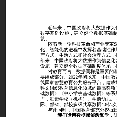
近年来，中国政府将大数据作为
数字基础设施，建立健全数据基础
就。
随着新一轮科技革命和产业变革
化、智能化的进程中发挥着基础性作
产方式、生活方式和社会治理方式，
年来，中国政府将大数据作为信息化
设施，建立健全数据基础制度体系，
对教育而言，数据同样是重要的
要组成部分。2022年初以来，中
线国家智慧教育公共服务平台，建成
科文组织教育信息化领域的最高奖项
础数据》《中小学校基础数据》等系
库，汇聚学校（机构）、学前幼儿、
际、部省、部校多级共享数据4.8亿
与此同时，中国教育部充分挖掘
——我们运用数据赋能教和学，