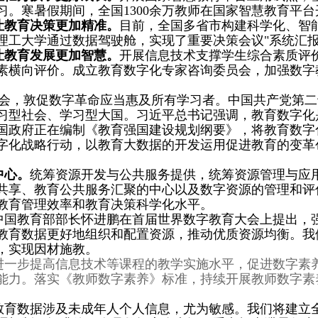
习。寒暑假期间，全国1300余万教师在国家智慧教育平
让教育决策更加精准。
目前，全国多省市构建科学化、智
理工大学通过数据驾驶舱，实现了重要决策会议"系统汇报
让教育发展更加智慧。
开展信息技术支撑学生综合素质评
素横向评价。成立教育数字化专家咨询委员会，加强数字
峰会，敦促数字革命应当惠及所有学习者。中国共产党第
习型社会、学习型大国。习近平总书记强调，教育数字化
国政府正在编制《教育强国建设规划纲要》，将教育数字
字化战略行动，以教育大数据的开发运用促进教育的变革
中心。
统筹资源开发与公共服务提供，统筹资源管理与应
共享、教育公共服务汇聚的中心以及数字资源的管理和评
教育管理效率和教育决策科学化水平。
中国教育部部长怀进鹏在首届世界数字教育大会上提出，
教育数据更好地组织和配置资源，推动优质资源均衡。我
，实现因材施教。
进一步提高信息技术等课程的教学实施水平，促进数字素
能力。落实《教师数字素养》标准，持续开展教师数字素
教育数据涉及未成年人个人信息，尤为敏感。我们将建立