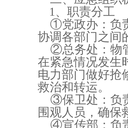
1、
职责分工
①
党政办
：负
协调各部门之间
②总务处
：
物
在紧急情况发生
电力部门做好抢
救治和转运。
③
保卫
处
：负
围观人员，确保
④宣传部
：负