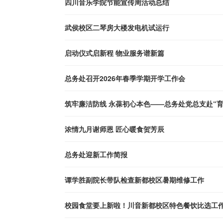
四川音乐学院节能宣传周活动总结
武侯校区二琴房大楼发电机试运行
启动仪式启新程 物业服务谱新篇
总务处召开2026年春季学期开学工作会
筑牢廉洁防线 永葆初心本色——总务处党总支赴“
浓情九月谢师恩 匠心暖食贺芳辰
总务处迎新工作简报
谭学胜副院长带队检查新都校区暑期维修工作
校园食堂要上新啦！川音新都校区特色餐饮比选工作