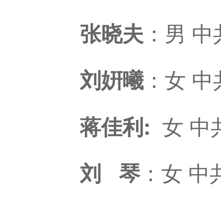
：男
中
张晓夫
：女
中
刘姸
曦
女
中
蒋佳利:
：女
中
刘 琴