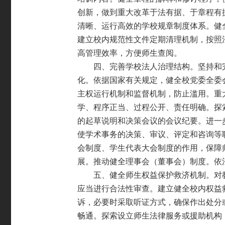
创新，做到重大改革
于法有据、于章程有
清晰、运行高效的学校规章制
度体系。健
建立校内规范性文件定期清理机制，按
照
高管理效率，方便师生查阅。
四、完善学校法人治理结构。坚持和
化。依据
国家有关规定，健全校党委全委
主权运行机制和监
督机制，防止滥用。重
学、程序正当、过程公开、责
任明确。探
的起草说明和决策会议的会议纪要。
进一
使学术事务的决策、审议、评定和咨询等
会制度、学生代表大会制度的作用，保障
展。推动健全理事会（董事会）制度。依
五、健全师生权益保护救济机制。对
应当进行
合法性审查。建立健全校内权益
诉，必要时采取听证
方式，确保作出处分
畅通。探索设立师生法律服务
或援助机构