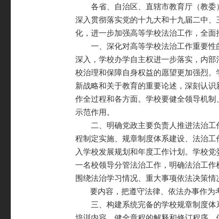
各省、自治区、直辖市教育厅（教委
深入贯彻落实党的十九大和十九届二中、
化，进一步加强高等学校法治工作，全面
一、深化对高等学校法治工作重要性
深入，学校
办学自主权进一步落实，内部
校治理和保障自身权
益的愿望更加强烈。
新战略和关于教育的重要论
述，深刻认识
作全过程和各方面。学校要健全领导
机制
示范作用。
二、明确党政主要负责人推进法治工
程制定实
施、规章制度体系建设、法治工
入学校发展规划和年度工作计划。学校党
一名校领导分管法治工作，
明确法治工作
围绕法治学习情况、重大事项依法决
策情
要内容，把遵守法律、依法办事作为
三、构建系统完备的学校规章制度体
培训内容。
健全章程的解释和修订程序，