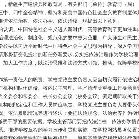
），新疆生产建设兵团教育局，有关部门（单位）教育司（局）
三中、四中全会精神，坚持和完善中国特色社会主义教育制度体
推进依法治教、依法办学、依法治校，现提出以下意见。
的认识。中国特色社会主义进入新时代，
高等教育到了更加注重
治理法治化、制度化、规范化的要求更为凸显，广
大师生对民主
学校要以习近平新时代中国特色社会主义思想为指导，深入
学习
新形势新变化提出的新任务新要求
,切实把依法治理作为学校治理
、加大工作力度，以法治思维和法治方式引领、推动、保障学校
作第一责任人的职责。学校党政主要负
责人应当切实履行依法治
作机构和队伍建设、校内民主管理、学术治理等
重要工作要亲自
委全委会和常委会、校长办公会议（校务会议）要定期听
取关于
机构职能定位和工作人员岗位职责。学校党政主要负责人要带头
况、依法履职情况等进行述法；要把法治观念、法治素养作为衡
考察干部的重要依据。学校主管部门要把依
法治校、依法办学情
系。推进学校章程的学习宣传和贯彻实
施，在学校网站显著位置
使章程的稳定性和适用性有机统一。遵循高等教育
规律和法律保