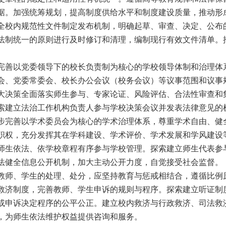
据。加强统筹规划，提高制度供给水平和制度建设质量，推
动形
全校内规范性文件制定发布机制，明确起草、审查、决定、公布
法制统一的原则进行及时修订和清理，编制现行有效文件清单。
完善以党委领导下的校长负责制为核心
的学校领导体制和治理体
会、党委常委会、校长办公会议（校务会议）等
议事范围和议事
大决策全面落实师生参与、专家论证、风险评估、合法性审查和
索建立法治工作机构负责人参与学校决策会议并发表法律意见的
步完善以学术委员会为核心的学术治理体系，尊重学术自由、健
职权，
充分发挥其在学科建设、学术评价、学术发展和学风建设
师生依法、依学
校章程有序参与学校管理。探索建立师生代表参
法健全信息公开机制，加
大主动公开力度，自觉接受社会监督。
教师、学生的处理、处分，应坚持教育
与惩戒相结合，遵循比例
救济制度，完善教师、学生申诉的规则与程序。
探索建立听证制
或申诉决定程序的公平公正。建立校内救济与行政救济、司
法救
，为师生依法维护权益提供咨询和服务。