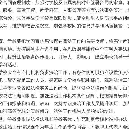
全合同管理制度，加强对学校及下属机
构对外签署合同的审查。
与服务、基建工程、教学科研、人事管理等方面
涉法事务管理，
综合险、意外事故伤害险等保险制度，健全师生人身伤害事故纠
裁等，维护学校合法权益。加强学校间的信息共享和风险预警，
育。学校要把学习宣传宪法摆在普法工
作的首要位置，将宪法教
彻实施。发挥课堂主渠道作用，在思政课等课程
中全面融入宪法
同，提升法治教育的传播力、引导力、影响力。建立学校
领导干
学习活动。
学校应当有专门机构负责法治工作，有
条件的可以独立设置负责
求，配齐配足工作人员。探索建立学校各职能部
门、院系法治工
法学专业背景或法律实务工作经验。建立健全法律顾问制
度，由
校总法律顾问制度。加强法治工作机构条件保障，根据需要安排
的工作报酬和待遇。鼓励、支持专职法治工作人员提升学历、参
加强
高等学校分管校领导、法治工作机构人员的法治培训。
度。学校要根据法律法规和学校实际，研究制定考核标准和办法
校法治工作情况要作为年度工作的专项内容，向
教职工代表大会