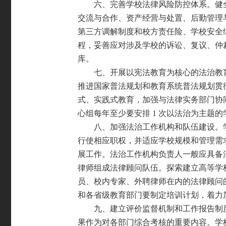
六、完善学校法律风险防控体系。健
交流与合
作、资产经营与处置、后勤管理
第三方调解制度和
校方责任险、学校安全
程，妥善应对涉及学校的诉
讼、复议、仲
库。
七、开展以宪法教育为核心的法治教
推进国家
普法规划和教育系统普法规划贯
式、实践式教育，
加强与法律实务部门协
心组每年至少要安排
1 次
以法治为主题的
八、加强法治工作机构和队伍建设。
行使相应
职权，并适应学校规模和管理需
展工作。法治工作
机构负责人一般应具备
律师组成法律顾问队伍。探
索建立高等学
员、校内专家、外聘律师在内的法律
顾问
和各省级教育部门要制定培训计划，着力
九、建立评价监督机制和工作报告制
果作为对
各部门综合考核的重要内容。学