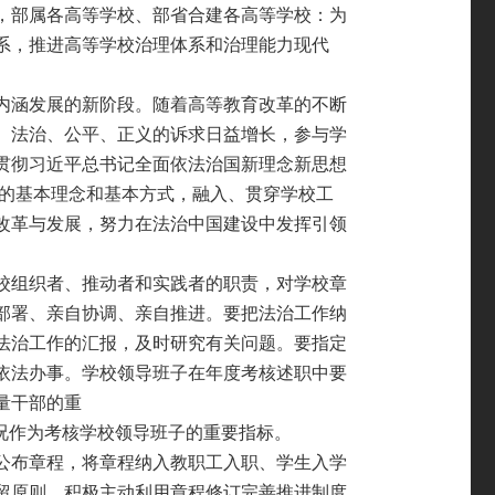
，部属各高等学校、部省合建各高等学校：为
系，推进高等学校治理体系和治理能力现代
内涵发展的新阶段。随着高等教育改革的不断
、法治、公平、正义的诉求日益增长，参与学
贯彻习近平总书记全面依法治国新理念新思想
的基本理念和基本方式，融入、贯穿学校工
改革与发展，
努力在法治中国建设中发挥引领
校组织者、推动者和实践者的职责，对学校章
部署、亲自协调、亲自推进。要把法治工作纳
法治工作的汇报，及时研究有关问题。要指定
依
法办事。学校领导班子在年度考核述职中要
量干部的重
况作为考核学校领导班子的重要指标。
公布章程，将章程纳入教职工入职、学生入学
留原则，积极主动利用章程修订完善推进制度