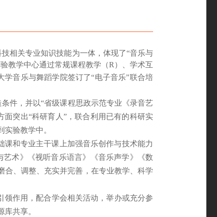
科技相关专业知识技能为一体，体现了“音乐与
实验教学中心通过常规课程教学（
R）、学术互
大学音乐与舞蹈学院签订了“电子音乐”联合培
造条件，并以
“
省级课程思政示范专业《录音艺
方面突出
“
科研育人
”
，联合利用已有的科研实
到实验教学中。
础课和专业主干课上加强音乐创作与技术能力
与艺术》《视听音乐语言》《音乐声学》《数
磨合、调整、充实并完善，在专业教学、科学
引领
作用
，配合学会相关活动，
举办
或充分参
源库共享
。