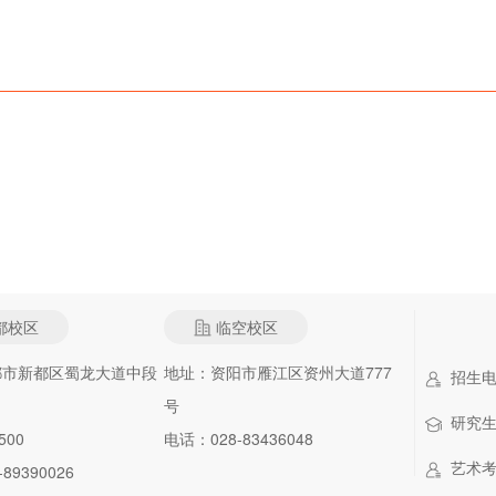
都校区
临空校区
都市新都区蜀龙大道中段
地址：资阳市雁江区资州大道777
招生电话：
号
研究生招
500
电话：028-83436048
艺术考级
89390026