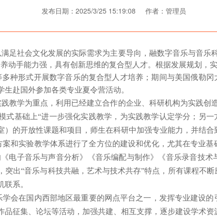
发布日期：2025/3/25 15:19:08 作者：管理员
以满足社会文化发展的实际需求为主要导向，融数字音乐与音乐
培养动手能力强，具有创新思维的复合型人才。
根据发展规划，
等多种形式开展数字音乐的复合型人才培养；期间与美国俄勒冈
秀学生赴国外参加各类专业夏令营活动。
实践教学为重点，利用已经建立合作的企
业、科研机构为实践创
模式基础上
“
进一步强化实践教学，为实践教学认定学分；另一
室）的开放性课题和项目，师生在科研中加强专业能力，并结合
方案和实验教学体系进行了全方位的建设和优化，尤其在专业基
的《电子音乐与声音分析》《音乐编配与制作》《音乐录音技术
，突出
“
音乐与科技共融，艺术与技术共存
”
特点，所有课程不断
机联系。
乐
学会在
国内
西部地区最重要的网点
平台
之一，
发挥
专业建设的
作品
征集、
论坛
等
活动
，
加强
共建、相互支撑，
逐步建设
学术资