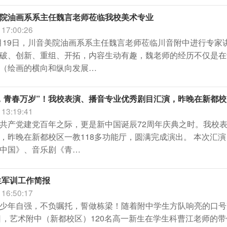
院油画系系主任魏言老师莅临我校美术专业
 17:00:26
10月19日，川音美院油画系系主任魏言老师莅临川音附中进行专
破、创新、重组、开拓，内容生动有趣，魏老师的经历不仅是在
（绘画的横向和纵向发展…
，青春万岁”！我校表演、播音专业优秀剧目汇演，昨晚在新都
 13:19:41
共产党建党百年之际，更是新中国诞辰72周年庆典之时。我校
，昨晚在新都校区一教118多功能厅，圆满完成演出。 本次汇
中国》、音乐剧《青…
学生军训工作简报
 16:50:17
少年自强，不负嘱托，誓做栋梁！随着附中学生方队响亮的口号声
9日，艺术附中（新都校区）120名高一新生在学生科曹江老师