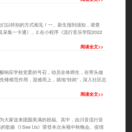
我们以特别的方式相见！一、新生报到须知，请查
及采集一卡通》。2.在小程序《流行音乐学院2022
阅读全文>>
委积极响应学校党委的号召，动员全体师生，在带头做
先锋模范作用，迎难而上，就地“转岗”，深入社区志
阅读全文>>
晚会为大家送来团圆美满的祝福。其中，由川音流行音
歌曲《I See Us》荣登本次央视中秋晚会。疫情