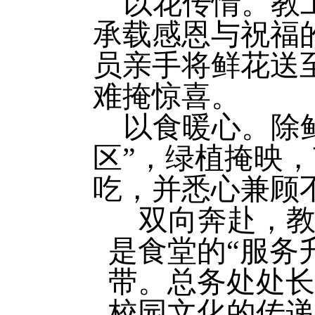
以花传情。
教
承载感恩与祝福
员亲手将鲜花送
难掩惊喜。
以食暖心。
除
区”，绿植掩映
吃，
并悉心兼顾
双向奔赴，
教
是食堂的“服务
带。总务
处处长
校园文化的传递