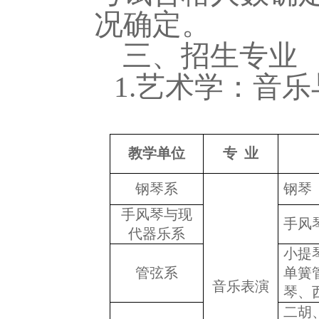
况
确定。
三
、招生专业
1.
艺术学：音乐
教学单位
专
业
钢琴系
钢琴
手风琴
与现
手风
代器乐系
小提
管弦系
单簧
音乐表演
琴
、
二胡