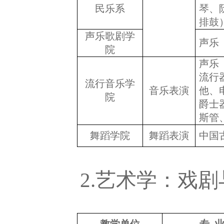
民乐系
琴、
排鼓
声乐歌剧学
声乐
院
声乐
流行
流行音乐学
音乐表演
他、
院
爵士
斯管
舞蹈学院
舞蹈表演
中国
2.
艺术学：戏剧