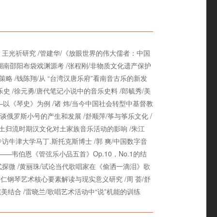
 王光祈研究 /管建华/《放眼世界的伟大儒者：中国
湖南邵阳布袋戏渊源考 /张程刚/非物质文化遗产保护
略 /钱陈翔/从 “台湾汉唐乐府”看南音古乐的新发
史 /徐元勇/唐代笔记小说中的音乐史料 /郎毓秀/美
析—以《琴史》为例 /诸 炜/当今中国社会转型中基督教
俄罗斯小号的产生和发展 /舒顺萍/筝与筝乐文化 /
代改土归流时期汉文化对土家族音乐活动的影响 /朱江
访牛津大学马丁.斯托克斯博士 /郭 爽/中国数字音
—韦伯恩《管弦乐小品五首》Op.10，No.1的结
式探微 /黄丽珠/试论当代歌唱家在《偷洒一滴泪》歌
广仁钢琴艺术核心要素解读与现实意义研究 /周 荟/舒
美结合 /雷晓兰/歌唱艺术活动中“说”机能的训练