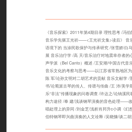
《音乐探索》2011年第4期目录 理性思考 /
音乐学先驱王光祈——<王光祈文集>读后》 音乐
语境下的 当涂民歌保护与传承研究 /张雪娇/白
展 音乐治疗学 /高 天/音乐治疗对地震幸存者的
声学派（Bel Canto）概述 /王安潮/中国
音乐文化的考察与思考——以江苏省常熟地区为例 
陈 军/论孙文明对二胡艺术的贡献 音乐文献学 /
书/论蜀派古琴的传人、传谱与传曲 /王 沛/美
乐“非法”传播现象的问卷调查 /许达之/论纳溪
构力途径 /奉 建/浅谈钢琴演奏的音色处理——
唱处理上的异同 /刘金芝/浅析肖邦升c小调《幻想
伯特钢琴即兴曲演奏的人文诠释 /吴晓慷/谈二胡