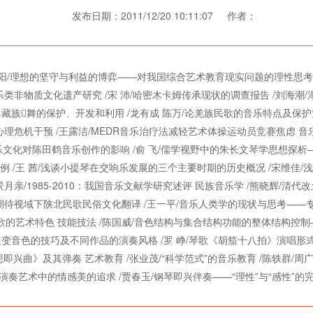
发布日期：2011/12/20 10:11:07 作者：
冯伯阳/理想的坚守与利益的博弈——对我国综合艺术教育现实问题的理性思考
类非物质文化遗产研究 /宋 沛/哈密木卡姆传承现状的调查报告 /刘海潮/
马藏族舞的保护、开发和利用 /龙有成 陈万/论羌族民歌的音乐特点及保护策
心理危机干预 /王露洁/MEDR音乐治疗法减轻艺术体操运动员竞赛焦虑 音乐
古代音乐文化对陈田鹤音乐创作的影响 /俞 飞/儒学视野中的朱长文琴学思想探
/王 茜/浅谈小提琴在交响乐发展的三个主要时期的历史概况 /宋维佳/浅谈
景月亲/1985-2010：我国音乐文献学研究述评 民族音乐学 /熊晓辉/清
学期待视域下陕北民歌民俗文化翻译 /王一平/音乐人类学的现状与思考——专
民歌的艺术特色 技能技法 /陈国威/音色结构与集合结构功能的整体结构控制—
改变音色的技巧及不同作品的演奏风格 /罗 峥/琴歌《胡笳十八拍》演唱形
即兴曲》及其弹奏 艺术教育 /张业茂/“科学范式”的音乐教育 /陈轶群/周
演奏艺术中的情感美的追求 /贾春玉/钢琴即兴伴奏——“理性”与“感性”的完