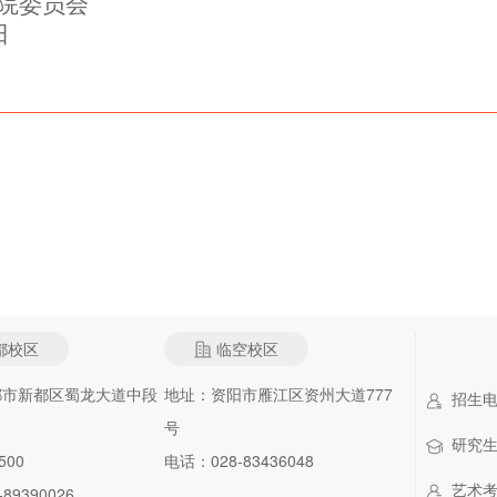
院委员会
日
都校区
临空校区
都市新都区蜀龙大道中段
地址：资阳市雁江区资州大道777
招生电话：
号
研究生招
500
电话：028-83436048
艺术考级
89390026