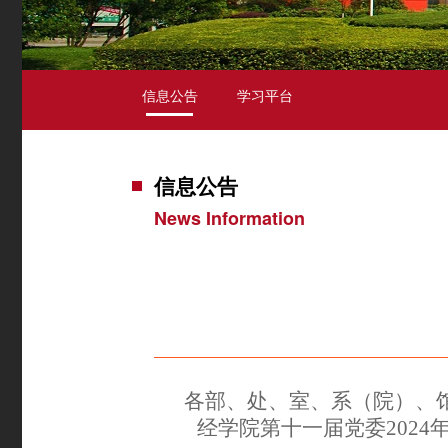
信息公告
学习平台
信息公告
News Information
各部、处、室、系（院）、
经
学院第十一届党委
202
4