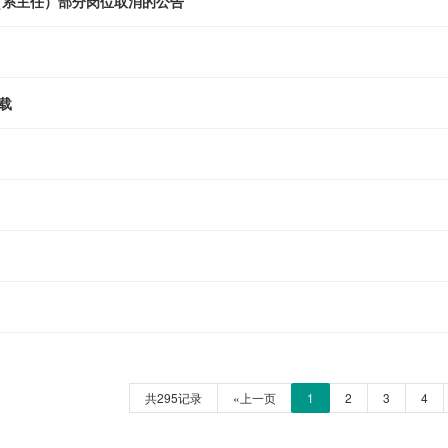
（系主任）部分岗位取消的公告
载
共295记录
«上一页
1
2
3
4