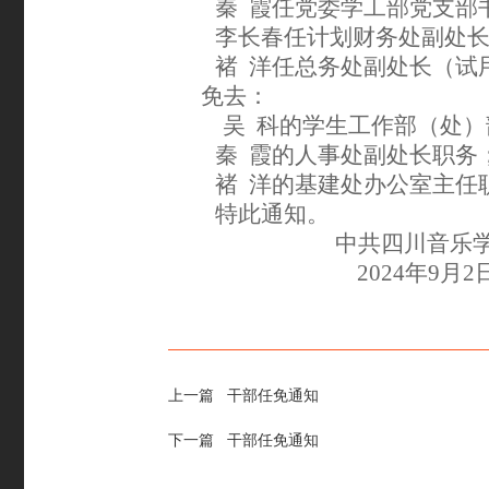
秦
霞任党委学工部党支部
李长春任计划财务处副处
褚
洋任总务处副处长（试
免去：
吴
科的
学生工作部（处）
秦
霞的人事处副处长职务
褚
洋的基建处办公室主任
特此通知。
中共四川音乐
2024年9月2
上一篇
干部任免通知
下一篇
干部任免通知