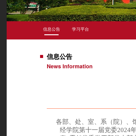
信息公告
学习平台
信息公告
News Information
各部、处、室、系（院）、
经
学院第十一届党委
202
4