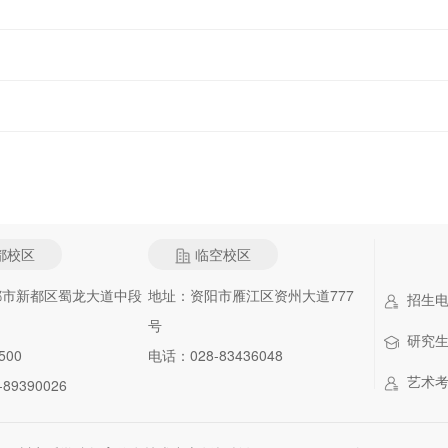
都校区
临空校区
都市新都区蜀龙大道中段
地址：资阳市雁江区资州大道777
招生电话：
号
研究生招
500
电话：028-83436048
艺术考级
89390026