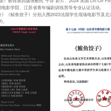
第四届张献民“十荐”影片、2024 美国 Lift-Off Film
期电影学院、江苏省青年编剧训练营等专业认证活动。
》《鲸鱼饺子》分别入围2023法国学生现场电影节及
力。