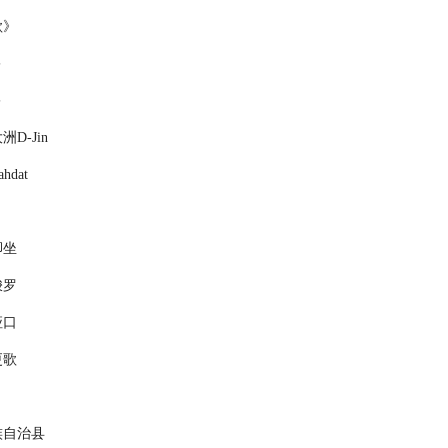
歌》
宇
宇
D-Jin
hdat
脚坐
梭罗
垭口
更歌
族自治县