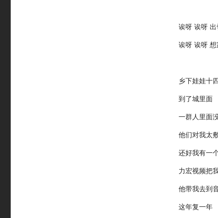
诶呀 诶呀 
诶呀 诶呀 
乡下娃娃十
到了城里面
一群人里面
他们对我太
还好我有一
力宏视频把
他带我去到
这年复一年