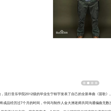
流行音乐学院2012级的毕业生宁桓宇发表了自己的全新单曲《苗歌》
到最终成品经历过7个月的时间，中间与制作人金大洲老师共同沟通编曲无