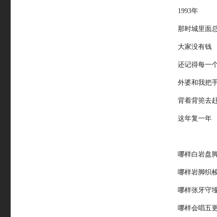
1993年
那时城里面
大家没有钱
还记得每一
外婆和我把
背着背篼去
这年复一年
哪样白岩盘
哪样岩脚织
哪样张牙守
哪样会唱五