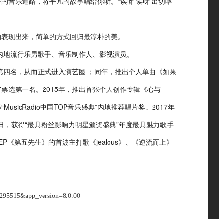
音乐道路，将平凡的故事唱给你听。“诶呀 诶呀 出切咯
表现出来，简单的方式回归最淳朴的美。
内地流行乐男歌手、音乐制作人、影视演员。
四名，从而正式进入演艺圈 ；同年，推出个人单曲《如果
”票选第一名。2015年，推出首张个人创作专辑《心与
sicRadio中国TOP音乐盛典”内地推荐唱片奖。2017年
日，获得“最具粉丝影响力明星颁奖盛典”年度最具魅力歌手
《第五先生》的首波主打歌《jealous》、《逆流而上》
0295515&app_version=8.0.00