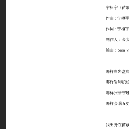
宁桓宇《苗
作曲 : 宁桓
作词 : 宁桓
制作人：金大洲
编曲：Sam Va
哪样白岩盘
哪样岩脚织
哪样张牙守
哪样会唱五
我出身在苗