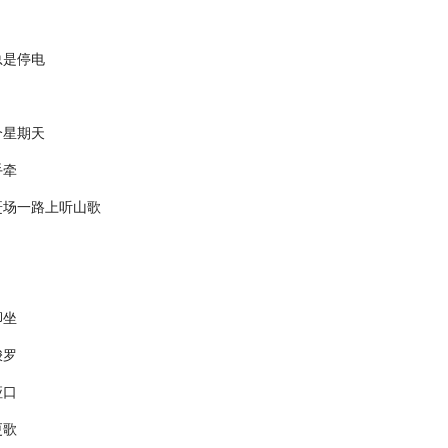
总是停电
个星期天
手牵
赶场一路上听山歌
脚坐
梭罗
垭口
更歌