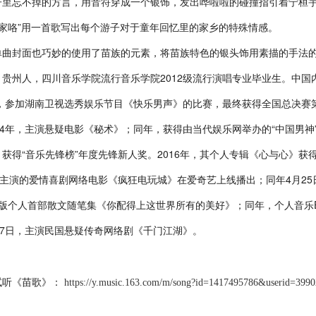
子里忘不掉的方言，用音符穿成一个银饰，发出哗啦啦的碰撞指引着宁桓宇的
想家咯”用一首歌写出每个游子对于童年回忆里的家乡的特殊情感。
封面也巧妙的使用了苗族的元素，将苗族特色的银头饰用素描的手法的
州人，四川音乐学院流行音乐学院2012级流行演唱专业毕业生。中国
，参加湖南卫视选秀娱乐节目《快乐男声》的比赛，最终获得全国总决赛第
14年，主演悬疑电影《秘术》；同年，获得由当代娱乐网举办的“中国男神
获得“音乐先锋榜”年度先锋新人奖。2016年，其个人专辑《心与心》获得“Mu
其主演的爱情喜剧网络电影《疯狂电玩城》在爱奇艺上线播出；同年4月25
版个人首部散文随笔集《你配得上这世界所有的美好》；同年，个人音乐EP
17日，主演民国悬疑传奇网络剧《千门江湖》。
试听《苗歌》：
https://y.music.163.com/m/song?id=1417495786&userid=399