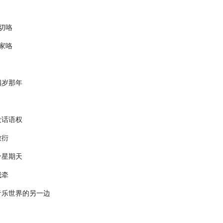
出切咯
想家咯
四岁那年
没话语权
敷衍
个星期天
我牵
音乐世界的另一边