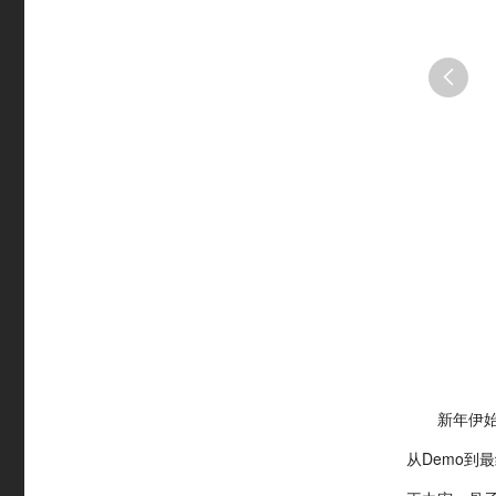

新年伊始，
从Demo