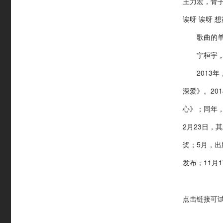
王力宏，骨
诶呀 诶呀 
歌曲的单曲
宁桓宇，贵
2013年
深爱》。20
心》；同年，
2月23日，
奖；5月，出
发布；11月
点击链接可