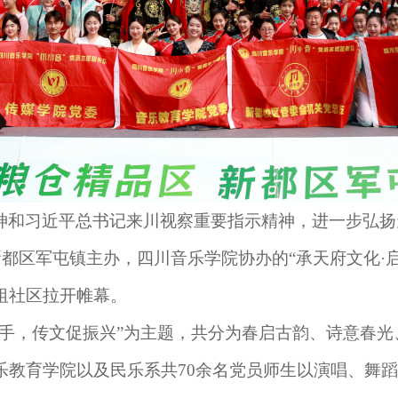
神和习近平总书记来川视察重要指示精神，进一步弘扬
新都区军屯镇主办，四川音乐学院协办的“承天府文化·
祖社区拉开帷幕。
联手，传文促振兴”为主题，共分为春启古韵、诗意春
乐教育学院以及民乐系共70余名党员师生以演唱、舞