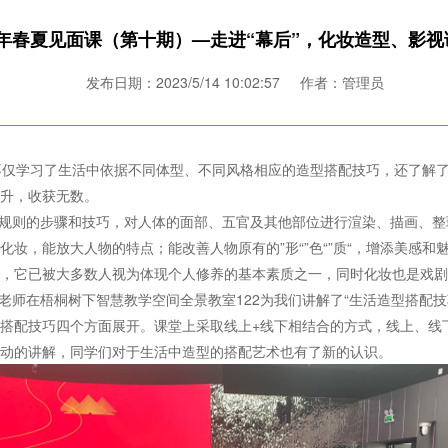
23年春夏见面课（第十期）—走进“幕后”，化妆造型、影
发布日期：2023/5/14 10:02:57 作者：管理员
仅学习了生活中依据不同体型、不同风格相应的造型搭配技巧，还了解了
升，收获无数。
取合乎规则的步骤和技巧，对人体的面部、五官及其他部位进行渲染、描画、
妆，能放大人物的特点；能改善人物原有的”形“”色“”质“，增添美感
，它已被大多数人视为体现个人修养的基本素质之一，同时化妆也是戏剧
佚老师在梧桐树下智慧教学空间全景教室122为我们讲解了“生活造型搭配
搭配技巧四个方面展开。课堂上采取线上+线下相结合的方式，线上、线
动的讲解，同学们对于生活中造型的搭配艺术也有了新的认识。