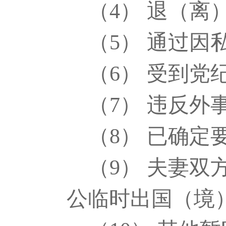
（
4
） 退（离
（
5
） 通过因
（
6
） 受到党
（
7
） 违反外
（
8
） 已确定
（
9
） 夫妻双
公临时出国（境